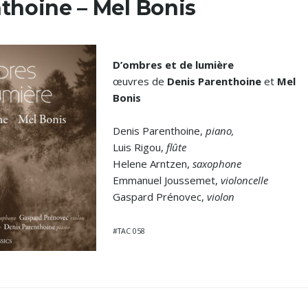
thoine – Mel Bonis
D’ombres et de lumière
œuvres de
Denis Parenthoine
et
Mel
Bonis
Denis Parenthoine,
piano,
Luis Rigou,
flûte
Helene Arntzen,
saxophone
Emmanuel Joussemet,
violoncelle
Gaspard Prénovec,
violon
#TAC 058