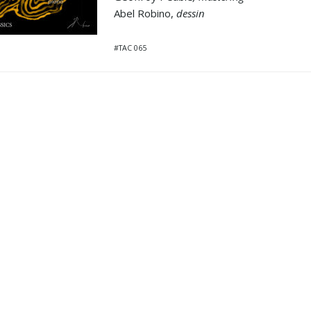
Abel Robino,
dessin
#TAC 065