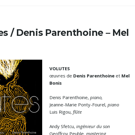
es / Denis Parenthoine – Mel
VOLUTES
œuvres de
Denis Parenthoine
et
Mel
Bonis
Denis Parenthoine,
piano,
Jeanne-Marie Ponty-Fourel,
piano
Luis Rigou,
flûte
Andy Sfetcu,
ingénieur du son
Geoffroy Peuble
, mastering