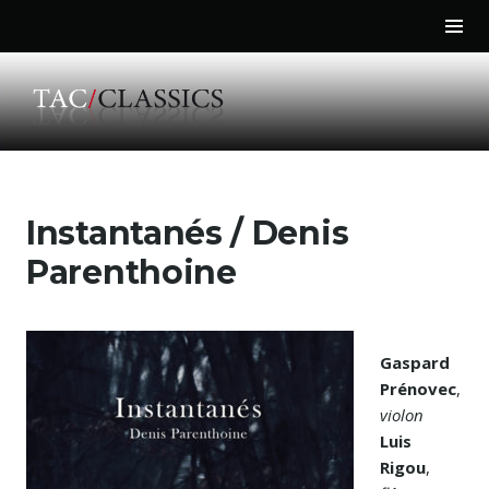
Tog
Sid
Aller
au
Instantanés / Denis
contenu
principal
Parenthoine
Gaspard
Prénovec
,
violon
Luis
Rigou
,