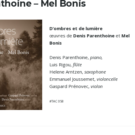
thoine – Mel Bonis
D’ombres et de lumière
œuvres de
Denis Parenthoine
et
Mel
Bonis
Denis Parenthoine,
piano,
Luis Rigou,
flûte
Helene Arntzen,
saxophone
Emmanuel Joussemet,
violoncelle
Gaspard Prénovec,
violon
#TAC 058