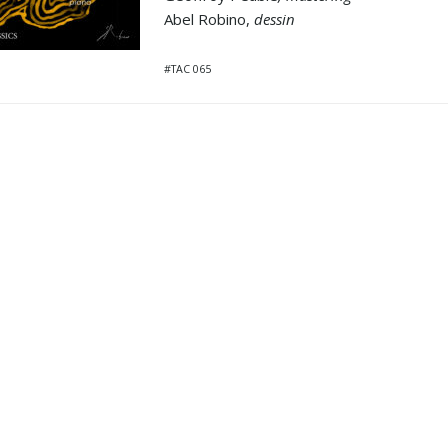
Abel Robino,
dessin
#TAC 065