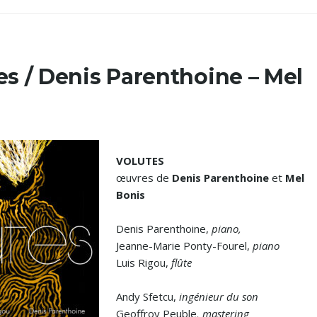
es / Denis Parenthoine – Mel
VOLUTES
œuvres de
Denis Parenthoine
et
Mel
Bonis
Denis Parenthoine,
piano,
Jeanne-Marie Ponty-Fourel,
piano
Luis Rigou,
flûte
Andy Sfetcu,
ingénieur du son
Geoffroy Peuble
, mastering